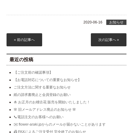
2020-06-16
お知らせ
« 前の記事へ
次の記事へ »
最近の投稿
【ご注文前の確認事項】
【お電話対応についての重要なお知らせ】
ご注文方法に関する重要なお知らせ
紙の請求書廃止と会員登録のお願い
🎍 お正月のお稽古花 販売を開始いたしました！
🌸 旧メールアドレス廃止のお知らせ 🌸
📞電話注文のお客様へのお願い
✉️ flower-araki.jpからのメールが届かないことがあります
📠 FAXによるご注文受付 完全終了のお知らせ