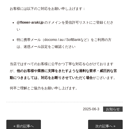
お客様には以下のご対応をお願い申し上げます：
@flower-araki.jp
のドメインを受信許可リストにご登録くださ
い
特に携帯メール（docomo / au / SoftBankなど）をご利用の方
は、迷惑メール設定をご確認ください
当店ではすべてのお客様に公平かつ丁寧な対応を心がけております
が、
他のお客様や業務に支障をきたすような過剰な要求・威圧的な言
動につきましては、対応をお断りさせていただく場合
がございます。
何卒ご理解とご協力をお願い申し上げます。
2025-06-3
お知らせ
« 前の記事へ
次の記事へ »