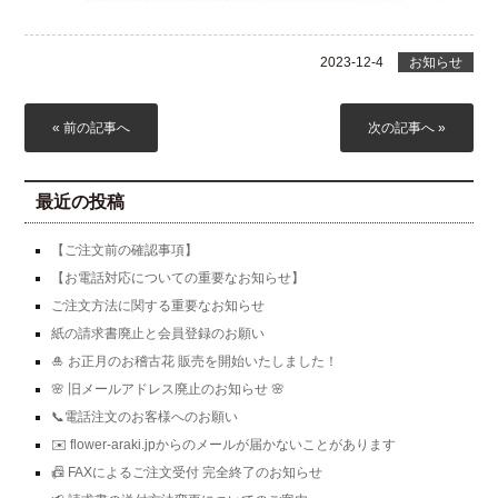
2023-12-4
お知らせ
« 前の記事へ
次の記事へ »
最近の投稿
【ご注文前の確認事項】
【お電話対応についての重要なお知らせ】
ご注文方法に関する重要なお知らせ
紙の請求書廃止と会員登録のお願い
🎍 お正月のお稽古花 販売を開始いたしました！
🌸 旧メールアドレス廃止のお知らせ 🌸
📞電話注文のお客様へのお願い
✉️ flower-araki.jpからのメールが届かないことがあります
📠 FAXによるご注文受付 完全終了のお知らせ