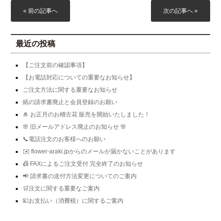
« 前の記事へ
次の記事へ »
最近の投稿
【ご注文前の確認事項】
【お電話対応についての重要なお知らせ】
ご注文方法に関する重要なお知らせ
紙の請求書廃止と会員登録のお願い
🎍 お正月のお稽古花 販売を開始いたしました！
🌸 旧メールアドレス廃止のお知らせ 🌸
📞電話注文のお客様へのお願い
✉️ flower-araki.jpからのメールが届かないことがあります
📠 FAXによるご注文受付 完全終了のお知らせ
📢 請求書の送付方法変更についてのご案内
🛒注文に関する重要なご案内
💴お支払い（消費税）に関するご案内